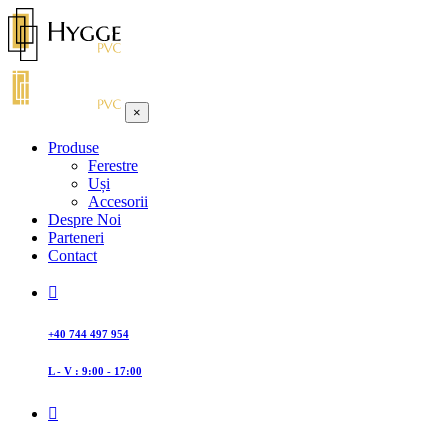
×
Produse
Ferestre
Uși
Accesorii
Despre Noi
Parteneri
Contact
+40 744 497 954
L - V : 9:00 - 17:00