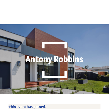
Produse
Despre Noi
Parteneri
Contact
Antony Robbins
This event has passed.