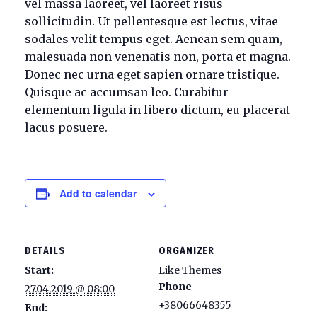
vel massa laoreet, vel laoreet risus
sollicitudin. Ut pellentesque est lectus, vitae
sodales velit tempus eget. Aenean sem quam,
malesuada non venenatis non, porta et magna.
Donec nec urna eget sapien ornare tristique.
Quisque ac accumsan leo. Curabitur
elementum ligula in libero dictum, eu placerat
lacus posuere.
Add to calendar
DETAILS
ORGANIZER
Start:
Like Themes
Phone
27.04.2019 @ 08:00
+38066648355
End: