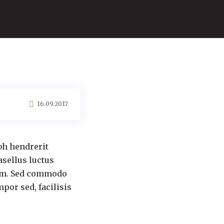
16.09.2017
bh hendrerit
asellus luctus
 sem. Sed commodo
por sed, facilisis