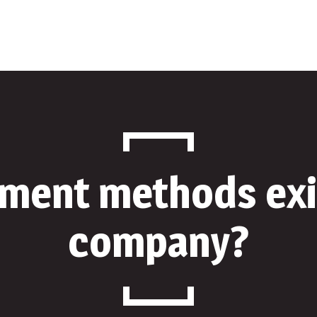
oi
Parteneri
Contact
ment methods exis
company?