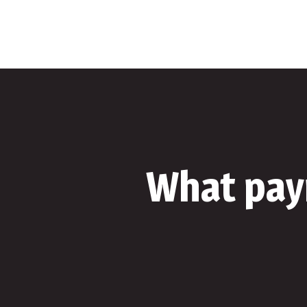
Produse
Despre N
What pay