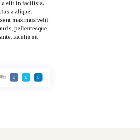
 elit in facilisis.
tus a aliquet
aesent maximus velit
auris, pellentesque
nte, iaculis sit
RE: